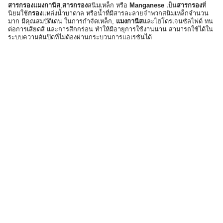
สารกรองแมงกานีส
,
สารกรอง
สนิมเหล็ก หรือ
Manganese
เป็น
สารกรอง
ที่
นิยมใช้
กรอง
แหล่งน้ำบาดาล หรือน้ำที่มีสารละลายจำพวกสนิมเหล็กจำนวน
มาก มีคุณสมบัติเด่น ในการกำจัดเหล็ก,
แมงกานีส
และไฮโดรเจนซัลไฟด์ ทน
ต่อการเสียดสี และการสึกกร่อน ทำให้มีอายุการใช้งานนาน สามารถใช้ได้ใน
Search
ระบบความดันปิดที่ไม่ต้องผ่านกระบวนการแอเรชันได้
Search
for: