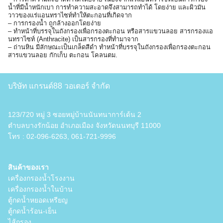
น้ำที่มีน้ำหนักเบา การทำความสะอาดจึงสามารถทำได้ โดยง่าย และผิวมัน
วาวของแร่แอนทราไซท์ทำให้ตะกอนที่เกิดจาก
– การกรองน้ำ ถูกล้างออกโดยง่าย
– ทำหน้าที่บรรจุในถังกรองเพื่อกรองตะกอน หรือสารแขวนลอย สารกรองแอ
นทราไซท์ (Anthracite) เป็นสารกรองที่ทำมาจาก
– ถ่านหิน มีลักษณะเป็นเกล็ดสีดำ ทำหน้าที่บรรจุในถังกรองเพื่อกรองตะกอน
สารแขวนลอย กักเก็บ ตะกอน โคลนตม.
บริษัท แกรนด์88 วอเตอร์ จำกัด
123/720 หมู่ 3 ซอยหมู่บ้านนันทนาการ์เด้น 2
ตำบลบางรักน้อย อำเภอเมือง จังหวัดนนทบุรี 11000
โทร :
02-096-6263
,
061-721-9996
สินค้าของเรา
เครื่องกรองน้ำโรงงาน
เครื่องกรองน้ำในบ้าน
ตู้กดน้ำหยอดเหรียญ
ตู้กดน้ำร้อน-เย็น
ไส้กรอง