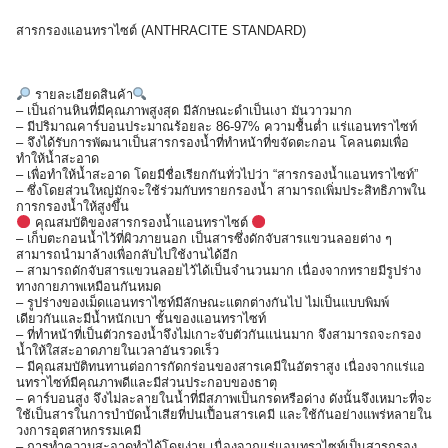
สารกรองแอนทราไซต์ (ANTHRACITE STANDARD)
รายละเอียดสินค้า
– เป็นถ่านหินที่มีคุณภาพสูงสุด มีลักษณะดำเป็นเงา มันวาวมาก
– มีปริมาณคาร์บอนประมาณร้อยละ 86-97% ความชื้นต่ำ แร่แอนทราไซท์
– จึงได้รับการพัฒนาเป็นสารกรองน้ำที่ทำหน้าที่ขจัดตะกอน โคลนตมเพื่อ
ทำให้น้ำสะอาด
– เพื่อทำให้น้ำสะอาด โดยมีชื่อเรียกกันทั่วไปว่า “สารกรองน้ำแอนทราไซท์”
– ซึ่งโดยส่วนใหญ่มักจะใช้ร่วมกับทรายกรองน้ำ สามารถเพิ่มประสิทธิภาพใน
การกรองน้ำให้สูงขึ้น
คุณสมบัติของสารกรองน้ำแอนทราไซต์
– เก็บตะกอนน้ำไว้ที่ผิวภายนอก เป็นสารซึ่งดักจับสารแขวนลอยต่าง ๆ
สามารถนำมาล้างเพื่อกลับไปใช้งานได้อีก
– สามารถดักจับสารแขวนลอยไว้ได้เป็นจำนวนมาก เนื่องจากทรายมีรูปร่าง
ทางกายภาพเหมือนกันหมด
– รูปร่างของเม็ดแอนทราไซท์มีลักษณะแตกต่างกันไป ไม่เป็นแบบพิมพ์
เดียวกันและมีน้ำหนักเบา ชั้นของแอนทราไซท์
– ที่ทำหน้าที่เป็นตัวกรองน้ำจึงไม่เกาะจับตัวกันแน่นมาก จึงสามารถจะกรอง
น้ำให้ใสสะอาดภายในเวลาอันรวดเร็ว
– มีคุณสมบัติทนทานต่อการกัดกร่อนของสารเคมีในอัตราสูง เนื่องจากแร่แอ
นทราไซท์มีคุณภาพดีและมีส่วนประกอบของธาตุ
– คาร์บอนสูง จึงไม่ละลายในน้ำที่มีสภาพเป็นกรดหรือด่าง ดังนั้นจึงเหมาะที่จะ
ใช้เป็นสารในการบำบัดน้ำเสียที่ปนเปื้อนสารเคมี และใช้กันอย่างแพร่หลายใน
วงการอุตสาหกรรมเคมี
– การทำความสะอาดทำได้โดยง่าย เนื่องจากแร่แอนทราไซท์เป็นสารกรอง