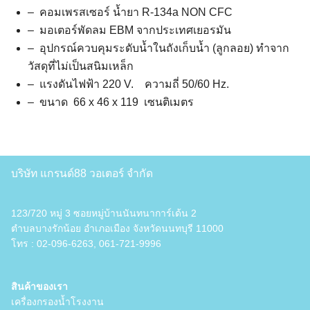
– คอมเพรสเซอร์ น้ำยา R-134a NON CFC
– มอเตอร์พัดลม EBM จากประเทศเยอรมัน
– อุปกรณ์ควบคุมระดับน้ำในถังเก็บน้ำ (ลูกลอย) ทำจาก
วัสดุที่ไม่เป็นสนิมเหล็ก
– แรงดันไฟฟ้า 220 V. ความถี่ 50/60 Hz.
– ขนาด 66 x 46 x 119 เซนติเมตร
บริษัท แกรนด์88 วอเตอร์ จำกัด
123/720 หมู่ 3 ซอยหมู่บ้านนันทนาการ์เด้น 2
ตำบลบางรักน้อย อำเภอเมือง จังหวัดนนทบุรี 11000
Search
Search
โทร :
02-096-6263
,
061-721-9996
for:
สินค้าของเรา
เครื่องกรองน้ำโรงงาน