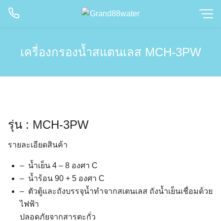
Skip
to
content
เครื่องกรองน้ำสแตนเลส MCH-3PW
รุ่น :
MCH-3PW
รายละเอียดสินค้า
– น้ำเย็น 4 – 8 องศา C
– น้ำร้อน 90 + 5 องศา C
– ตัวตู้และถังบรรจุน้ำทำจากสเตนเลส ถังน้ำเย็นเชื่อมด้วย
ไฟฟ้า
ปลอดภัยจากสารตะกั่ว