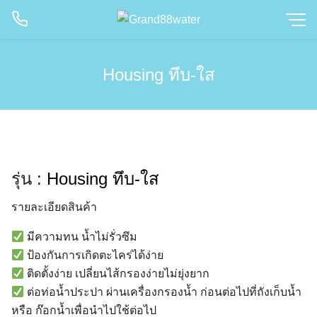
Skip
to
content
Housing ทึบ-ใส
รุ่น :
Housing ทึบ-ใส
รายละเอียดสินค้า
มีความทน น้ำไม่รั่วซึม
ป้องกันการเกิดตะไคร่ได้ง่าย
ติดตั้งง่าย เปลี่ยนไส้กรองง่ายไม่ยุ่งยาก
ต่อท่อน้ำประปา ผ่านเครื่องกรองน้ำ ก่อนต่อไปที่ถังเก็บน้ำ
หรือ ก๊อกน้ำเพื่อนำไปใช้ต่อไป